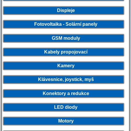
Displeje
Fotovoltaika - Solární panely
GSM moduly
Kabely propojovací
Kamery
Klávesnice, joystick, myš
Konektory a redukce
LED diody
Motory