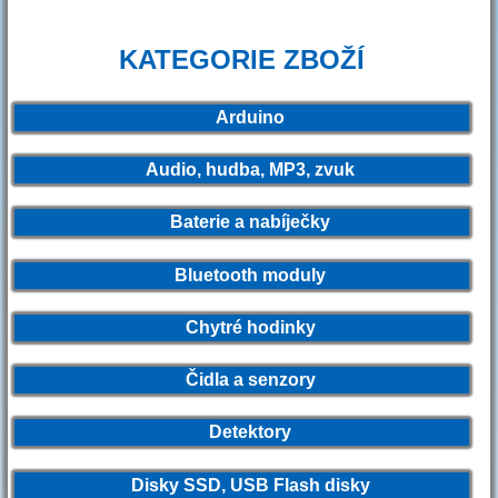
KATEGORIE ZBOŽÍ
Arduino
Audio, hudba, MP3, zvuk
Baterie a nabíječky
Bluetooth moduly
Chytré hodinky
Čidla a senzory
Detektory
Disky SSD, USB Flash disky