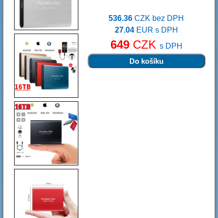
536.36
CZK bez DPH
27.04
EUR s DPH
649
CZK
s DPH